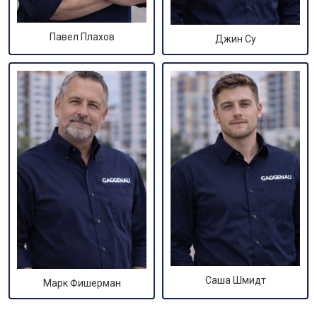
Павел Плахов
Джин Су
Саша Шмидт
Марк Фишерман