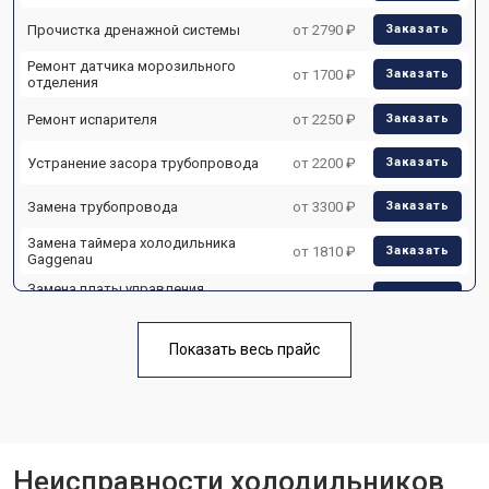
Прочистка дренажной системы
от 2790 ₽
Заказать
Ремонт датчика морозильного
от 1700 ₽
Заказать
отделения
Ремонт испарителя
от 2250 ₽
Заказать
Устранение засора трубопровода
от 2200 ₽
Заказать
Замена трубопровода
от 3300 ₽
Заказать
Замена таймера холодильника
от 1810 ₽
Заказать
Gaggenau
Замена платы управления
от 1700 ₽
Заказать
(мат.платы, мейн платы)
Ремонт/замена датчика
от 2550 ₽
Заказать
Показать весь прайс
температуры
Замена термостата
от 1700 ₽
Заказать
Замена дефростера
от 4750 ₽
Заказать
Неисправности холодильников
Замена мотор-компрессора
от 3650 ₽
Заказать